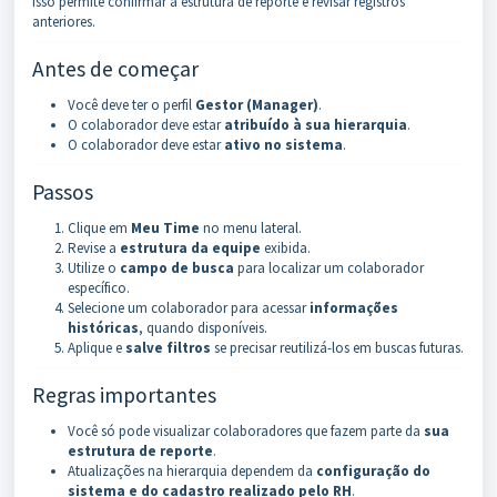
Isso permite confirmar a estrutura de reporte e revisar registros
anteriores.
Antes de começar
Você deve ter o perfil
Gestor (Manager)
.
O colaborador deve estar
atribuído à sua hierarquia
.
O colaborador deve estar
ativo no sistema
.
Passos
Clique em
Meu Time
no menu lateral.
Revise a
estrutura da equipe
exibida.
Utilize o
campo de busca
para localizar um colaborador
específico.
Selecione um colaborador para acessar
informações
históricas
, quando disponíveis.
Aplique e
salve filtros
se precisar reutilizá-los em buscas futuras.
Regras importantes
Você só pode visualizar colaboradores que fazem parte da
sua
estrutura de reporte
.
Atualizações na hierarquia dependem da
configuração do
sistema e do cadastro realizado pelo RH
.